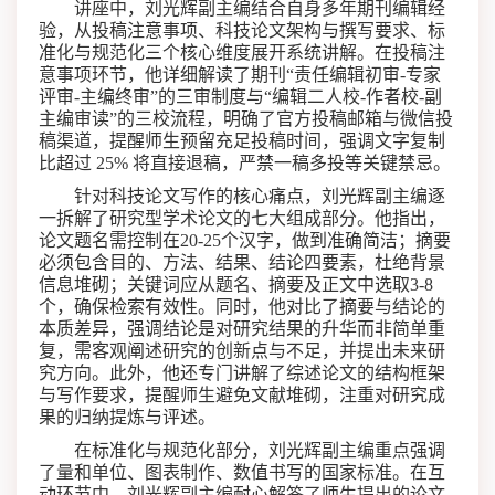
讲座中，刘光辉副主编结合自身多年期刊编辑经
验，从投稿注意事项、科技论文架构与撰写要求、标
准化与规范化三个核心维度展开系统讲解。在投稿注
意事项环节，他详细解读了期刊“责任编辑初审-专家
评审-主编终审”的三审制度与“编辑二人校-作者校-副
主编审读”的三校流程，明确了官方投稿邮箱与微信投
稿渠道，提醒师生预留充足投稿时间，强调文字复制
比超过 25% 将直接退稿，严禁一稿多投等关键禁忌。
针对科技论文写作的核心痛点，刘光辉副主编逐
一拆解了研究型学术论文的七大组成部分。他指出，
论文题名需控制在20-25个汉字，做到准确简洁；摘要
必须包含目的、方法、结果、结论四要素，杜绝背景
信息堆砌；关键词应从题名、摘要及正文中选取3-8
个，确保检索有效性。同时，他对比了摘要与结论的
本质差异，强调结论是对研究结果的升华而非简单重
复，需客观阐述研究的创新点与不足，并提出未来研
究方向。此外，他还专门讲解了综述论文的结构框架
与写作要求，提醒师生避免文献堆砌，注重对研究成
果的归纳提炼与评述。
在标准化与规范化部分，刘光辉副主编重点强调
了量和单位、图表制作、数值书写的国家标准。在互
动环节中，刘光辉副主编耐心解答了师生提出的论文